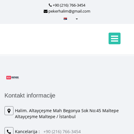
+90 (216) 766-3454
pekerhalim@gmail.com
Türkçe - Turkish
English - English
русский - Russian
فارسی - Persian
العربية - Arabic
Crnogorski - Montenegrin
Српски - Serbian
Kontakt informacije
Halim. Altayçeşme Mah Begonya Sok No:45 Maltepe
Altayçeşme Maltepe / İstanbul
Kancelarija :
+90 (216) 766-3454